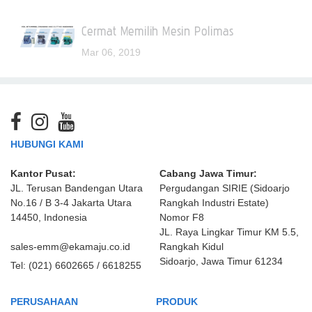
Cermat Memilih Mesin Polimas
Mar 06, 2019
HUBUNGI KAMI
Kantor Pusat:
Cabang Jawa Timur:
JL. Terusan Bandengan Utara
Pergudangan SIRIE (Sidoarjo
No.16 / B 3-4 Jakarta Utara
Rangkah Industri Estate)
14450, Indonesia
Nomor F8
JL. Raya Lingkar Timur KM 5.5,
sales-emm@ekamaju.co.id
Rangkah Kidul
Sidoarjo, Jawa Timur 61234
Tel:
(021) 6602665 / 6618255
PERUSAHAAN
PRODUK