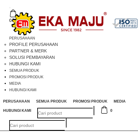
Toggle
navigation
0
PERUSAHAAN
PROFILE PERUSAHAAN
PARTNER & MERK
SOLUSI PEMBAYARAN
HUBUNGI KAMI
SEMUA PRODUK
PROMOSI PRODUK
MEDIA
HUBUNGI KAMI
PERUSAHAAN
SEMUA PRODUK
PROMOSI PRODUK
MEDIA
HUBUNGI KAMI
0