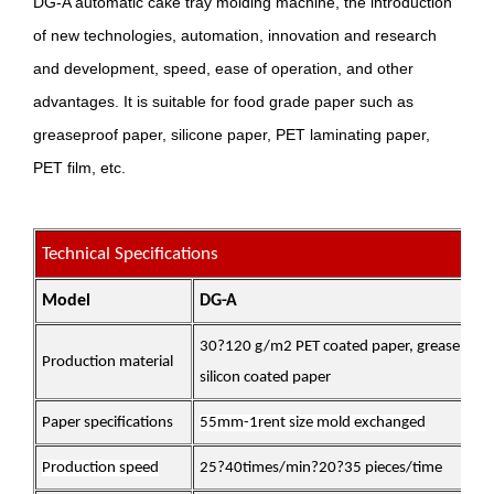
DG-A automatic cake tray molding machine, the introduction
of new technologies, automation, innovation and research
and development, speed, ease of operation, and other
advantages. It is suitable for food grade paper such as
greaseproof paper, silicone paper, PET laminating paper,
PET film, etc.
Technical Specifications
Model
DG-A
30
?
120 g/m2 PET coated paper, greaseproof
Production material
silicon coated paper
Paper specifications
5
5
mm-1rent size mold exchanged
Production speed
25
?
40times/min
?
20
?
35 pieces/time