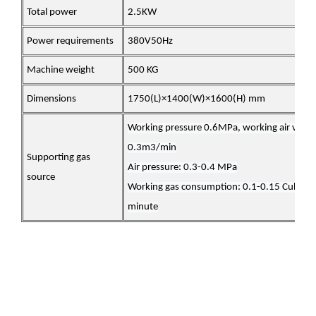
Total power
2.5KW
Power requirements
380V50Hz
Machine weight
500 KG
Dimensions
1750(L)×1400(W)×1600(H) mm
Working pressure 0.6MPa, working air volu
0.3m3/min
Supporting gas
Air pressure: 0.3-0.4 MPa
source
Working gas consumption: 0.1-0.15 Cubic m
minute