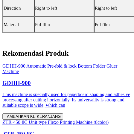
Direction
Right to left
Right to left
Material
Pof film
Pof film
Rekomendasi Produk
GDHH-900 Automatic Pre-fold & lock Bottom Folder Gluer
Machine
GDHH-900
This machine is specially used for paperboard shaping and adhesive
processing after cutting horizontally. Its universality is strong and
suitable scope is wide, which can
TAMBAHKAN KE KERANJANG
ZTR-450-8C Unit-type Flexo Printing Machine (8color)
ZTR-450-8C