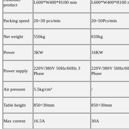
L600*W400*H100 mm
L600*W400*H100
product
Packing speed
20~30 pcs/min
20~50Pcs/min
Net weight
550kg
650kg
Power
3KW
16KW
220V/380V 50Hz/60Hz 3
220V/380V 50Hz/6
Power supply
Phase
Phase
Air pressure
5.5kg/cm³
/
Table height
850+30mm
850+30mm
Max current
16.5A
30A