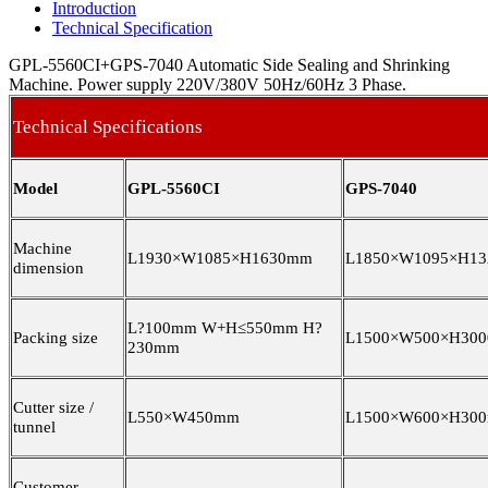
Introduction
Technical Specification
GPL-5560CI+GPS-7040 Automatic Side Sealing and Shrinking
Machine. Power supply 220V/380V 50Hz/60Hz 3 Phase.
Technical Specifications
Model
GPL-5560CI
GPS-7040
Machine
L1930×W1085×H1630mm
L1850×W1095×H1
dimension
L
?
100mm W+H≤550mm H?
Packing size
L1500×W500×H30
230mm
Cutter size /
L550×W450mm
L1500×W600×H30
tunnel
Customer