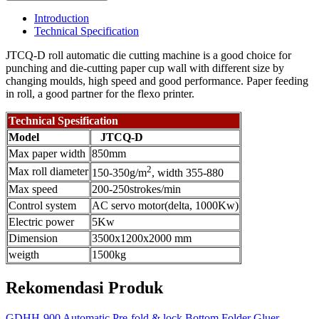
Introduction
Technical Specification
JTCQ-D roll automatic die cutting machine is a good choice for
punching and die-cutting paper cup wall with different size by
changing moulds, high speed and good performance. Paper feeding
in roll, a good partner for the flexo printer.
Technical Spesification
Model
JTCQ-D
Max paper width
850mm
2
Max roll diameter
150-350g/m
, width 355-880
Max speed
200-250strokes/min
Control system
AC servo motor(delta, 1000Kw)
Electric power
5Kw
Dimension
3500x1200x2000 mm
weigth
1500kg
Rekomendasi Produk
GDHH-900 Automatic Pre-fold & lock Bottom Folder Gluer