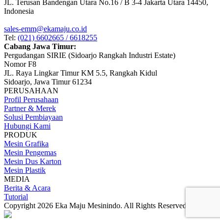
JL. Terusan Bandengan Utara No.16 / B 3-4 Jakarta Utara 14450,
Indonesia
sales-emm@ekamaju.co.id
Tel:
(021) 6602665 / 6618255
Cabang Jawa Timur:
Pergudangan SIRIE (Sidoarjo Rangkah Industri Estate)
Nomor F8
JL. Raya Lingkar Timur KM 5.5, Rangkah Kidul
Sidoarjo, Jawa Timur 61234
PERUSAHAAN
Profil Perusahaan
Partner & Merek
Solusi Pembiayaan
Hubungi Kami
PRODUK
Mesin Grafika
Mesin Pengemas
Mesin Dus Karton
Mesin Plastik
MEDIA
Berita & Acara
Tutorial
Copyright 2026 Eka Maju Mesinindo. All Rights Reserved.
Gositus