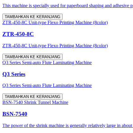
This machine is specially used for paperboard shaping and adhesive proc
TAMBAHKAN KE KERANJANG
ZTR-450-8C Unit-type Flexo Printing Machine (8color)
ZTR-450-8C
ZTR-450-8C Unit-type Flexo Printing Machine (8color)
TAMBAHKAN KE KERANJANG
Q3 Series Semi-auto Flute Laminating Machine
Q3 Series
Q3 Series Semi-auto Flute Laminating Machine
TAMBAHKAN KE KERANJANG
BSN-7540 Shrink Tunnel Machine
BSN-7540
The power of the shrink machine is generally relatively large in about