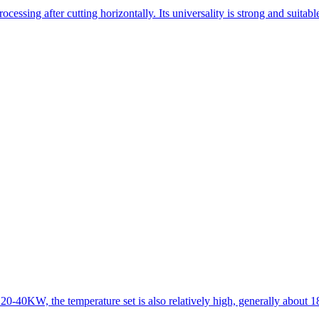
essing after cutting horizontally. Its universality is strong and suitab
 20-40KW, the temperature set is also relatively high, generally about 