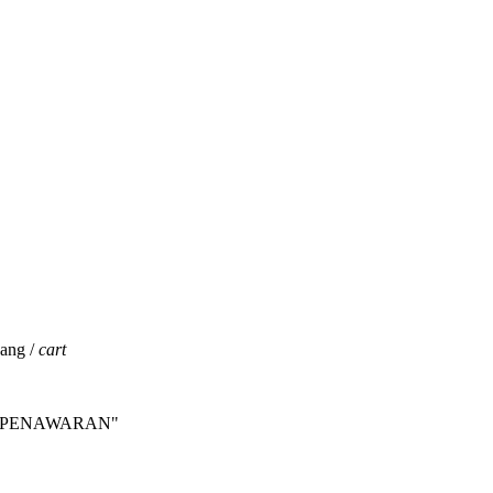
jang /
cart
INTA PENAWARAN"