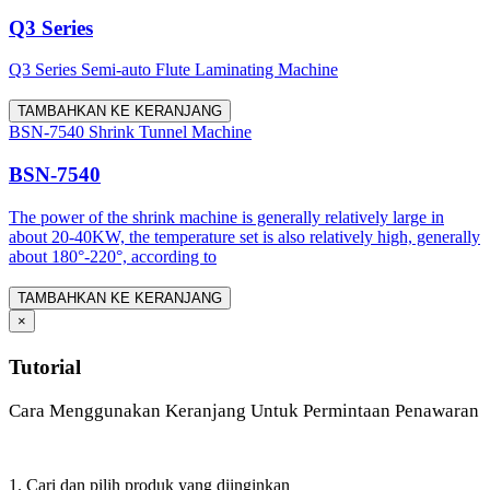
Q3 Series
Q3 Series Semi-auto Flute Laminating Machine
TAMBAHKAN KE KERANJANG
BSN-7540 Shrink Tunnel Machine
BSN-7540
The power of the shrink machine is generally relatively large in
about 20-40KW, the temperature set is also relatively high, generally
about 180°-220°, according to
TAMBAHKAN KE KERANJANG
×
Tutorial
Cara Menggunakan Keranjang Untuk Permintaan Penawaran
1. Cari dan pilih produk yang diinginkan