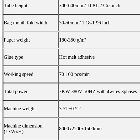
Tube height
300-600mm / 11.81-23.62 inch
Bag mouth fold width
30-50mm / 1.18-1.96 inch
Paper weight
180-350 g/m²
Glue type
Hot melt adhesive
Working speed
70-100 pcs/min
Total power
7KW 380V 50HZ with 4wires 3phases
Machine weight
3.5T+0.5T
Machine dimension
8000x2200x1500mm
(LxWxH)