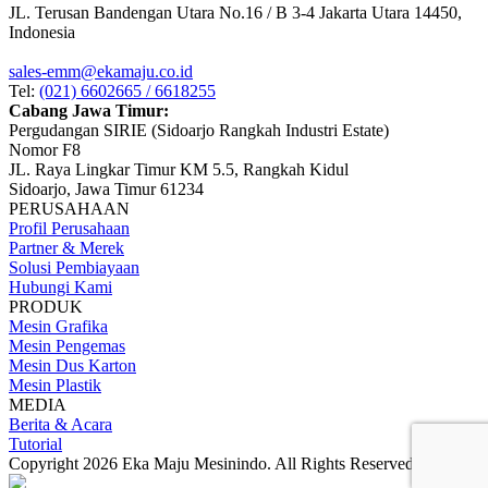
JL. Terusan Bandengan Utara No.16 / B 3-4 Jakarta Utara 14450,
Indonesia
sales-emm@ekamaju.co.id
Tel:
(021) 6602665 / 6618255
Cabang Jawa Timur:
Pergudangan SIRIE (Sidoarjo Rangkah Industri Estate)
Nomor F8
JL. Raya Lingkar Timur KM 5.5, Rangkah Kidul
Sidoarjo, Jawa Timur 61234
PERUSAHAAN
Profil Perusahaan
Partner & Merek
Solusi Pembiayaan
Hubungi Kami
PRODUK
Mesin Grafika
Mesin Pengemas
Mesin Dus Karton
Mesin Plastik
MEDIA
Berita & Acara
Tutorial
Copyright 2026 Eka Maju Mesinindo. All Rights Reserved.
Gositus