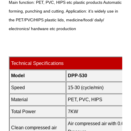
Main function: PET, PVC, HIPS etc plastic products Automatic
forming, punching and cutting. Application: it’s widely use in
the PET/PVC/HIPS plastic lids, medicine/food/ daily/
electronics/ hardware etc production
Technical Specifications
Model
DPP-530
Speed
15-3
0 (
cycle/min)
Material
PET, PVC, HIPS
Total Power
7KW
Air compressed air with 0.6-1
Clean compressed air