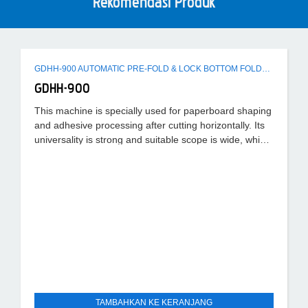
Rekomendasi Produk
GDHH-900 AUTOMATIC PRE-FOLD & LOCK BOTTOM FOLDER GLUER MACHINE
GDHH-900
This machine is specially used for paperboard shaping
and adhesive processing after cutting horizontally. Its
universality is strong and suitable scope is wide, which
can
TAMBAHKAN KE KERANJANG