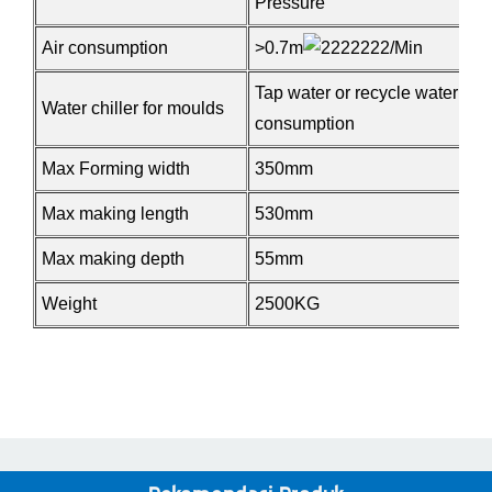
Pressure
Air consumption
>0.
7
m
/Min
Tap water or recycle water wit
Water chiller for moulds
consumption
Max Forming width
350
mm
Max making length
530
mm
Max making depth
55
mm
Weight
25
00KG