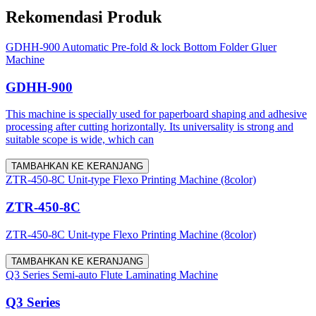
Rekomendasi Produk
GDHH-900 Automatic Pre-fold & lock Bottom Folder Gluer
Machine
GDHH-900
This machine is specially used for paperboard shaping and adhesive
processing after cutting horizontally. Its universality is strong and
suitable scope is wide, which can
TAMBAHKAN KE KERANJANG
ZTR-450-8C Unit-type Flexo Printing Machine (8color)
ZTR-450-8C
ZTR-450-8C Unit-type Flexo Printing Machine (8color)
TAMBAHKAN KE KERANJANG
Q3 Series Semi-auto Flute Laminating Machine
Q3 Series