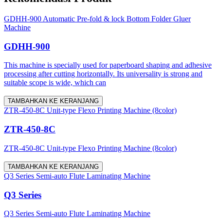
GDHH-900 Automatic Pre-fold & lock Bottom Folder Gluer
Machine
GDHH-900
This machine is specially used for paperboard shaping and adhesive
processing after cutting horizontally. Its universality is strong and
suitable scope is wide, which can
TAMBAHKAN KE KERANJANG
ZTR-450-8C Unit-type Flexo Printing Machine (8color)
ZTR-450-8C
ZTR-450-8C Unit-type Flexo Printing Machine (8color)
TAMBAHKAN KE KERANJANG
Q3 Series Semi-auto Flute Laminating Machine
Q3 Series
Q3 Series Semi-auto Flute Laminating Machine