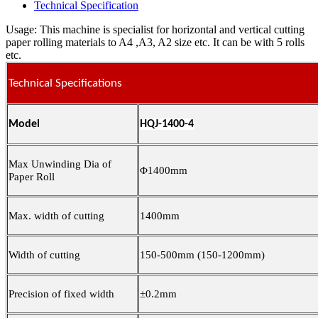
Technical Specification
Usage: This machine is specialist for horizontal and vertical cutting
paper rolling materials to A4 ,A3, A2 size etc. It can be with 5 rolls
etc.
Technical Specifications
Model
HQJ-1400-4
Max
Unwinding Dia of
Φ1400mm
Paper Roll
Max. width of cutting
1400
mm
Width
of cutting
15
0-
5
00mm
(
150-1200mm)
Precision of fixed width
±0.2mm