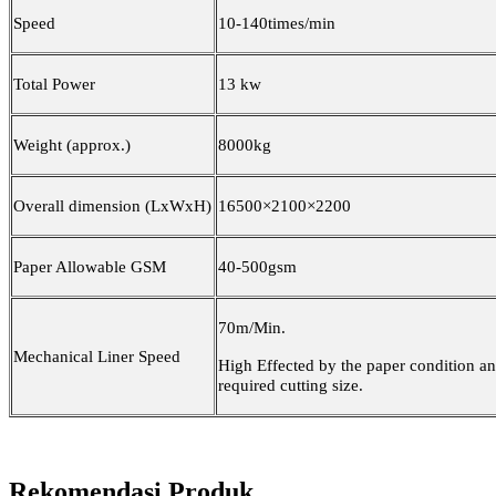
Speed
10-1
4
0times/min
Total Power
13
kw
Weight (approx.)
80
00kg
Overall dimension (LxWxH)
165
00×2100×
22
00
Paper Allowable GSM
40-500gsm
70m/Min.
Mechanical Liner Speed
High Effected by the paper condition a
required cutting size.
Rekomendasi Produk