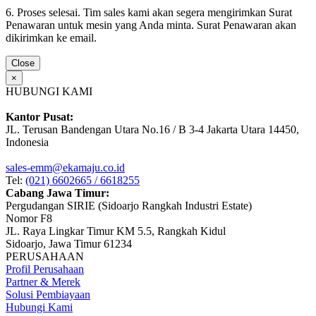
6. Proses selesai. Tim sales kami akan segera mengirimkan Surat
Penawaran untuk mesin yang Anda minta. Surat Penawaran akan
dikirimkan ke email.
Close
×
HUBUNGI KAMI
Kantor Pusat:
JL. Terusan Bandengan Utara No.16 / B 3-4 Jakarta Utara 14450,
Indonesia
sales-emm@ekamaju.co.id
Tel:
(021) 6602665 / 6618255
Cabang Jawa Timur:
Pergudangan SIRIE (Sidoarjo Rangkah Industri Estate)
Nomor F8
JL. Raya Lingkar Timur KM 5.5, Rangkah Kidul
Sidoarjo, Jawa Timur 61234
PERUSAHAAN
Profil Perusahaan
Partner & Merek
Solusi Pembiayaan
Hubungi Kami