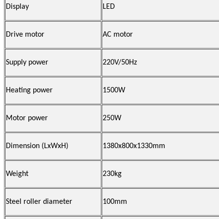
Display
LED
Drive motor
AC motor
Supply power
220V/50Hz
Heating power
1500W
Motor power
250W
Dimension (LxWxH)
1380x800x1330mm
Weight
230kg
Steel roller diameter
100mm