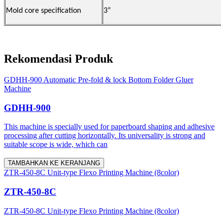
Mold core specification
3”
Rekomendasi Produk
GDHH-900 Automatic Pre-fold & lock Bottom Folder Gluer
Machine
GDHH-900
This machine is specially used for paperboard shaping and adhesive
processing after cutting horizontally. Its universality is strong and
suitable scope is wide, which can
TAMBAHKAN KE KERANJANG
ZTR-450-8C Unit-type Flexo Printing Machine (8color)
ZTR-450-8C
ZTR-450-8C Unit-type Flexo Printing Machine (8color)