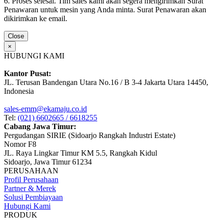
6. Proses selesai. Tim sales kami akan segera mengirimkan Surat
Penawaran untuk mesin yang Anda minta. Surat Penawaran akan
dikirimkan ke email.
Close
×
HUBUNGI KAMI
Kantor Pusat:
JL. Terusan Bandengan Utara No.16 / B 3-4 Jakarta Utara 14450,
Indonesia
sales-emm@ekamaju.co.id
Tel:
(021) 6602665 / 6618255
Cabang Jawa Timur:
Pergudangan SIRIE (Sidoarjo Rangkah Industri Estate)
Nomor F8
JL. Raya Lingkar Timur KM 5.5, Rangkah Kidul
Sidoarjo, Jawa Timur 61234
PERUSAHAAN
Profil Perusahaan
Partner & Merek
Solusi Pembiayaan
Hubungi Kami
PRODUK