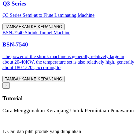
Q3 Series
Q3 Series Semi-auto Flute Laminating Machine
TAMBAHKAN KE KERANJANG
BSN-7540 Shrink Tunnel Machine
BSN-7540
The power of the shrink machine is generally relatively large in
about 20-40KW, the temperature set is also relatively high, generally
about 180°-220°, according to
TAMBAHKAN KE KERANJANG
×
Tutorial
Cara Menggunakan Keranjang Untuk Permintaan Penawaran
1. Cari dan pilih produk yang diinginkan