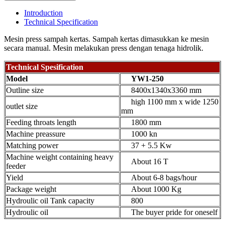
Introduction
Technical Specification
Mesin press sampah kertas. Sampah kertas dimasukkan ke mesin
secara manual. Mesin melakukan press dengan tenaga hidrolik.
Technical Spesification
Model
YW1-250
Outline size
8400x1340x3360 mm
high 1100 mm x wide 1250
outlet size
mm
Feeding throats length
1800 mm
Machine preassure
1000 kn
Matching power
37 + 5.5 Kw
Machine weight containing heavy
About 16 T
feeder
Yield
About 6-8 bags/hour
Package weight
About 1000 Kg
Hydroulic oil Tank capacity
800
Hydroulic oil
The buyer pride for oneself