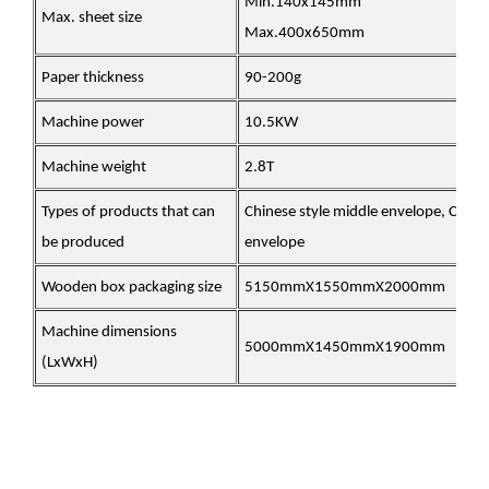
Min.140x145mm
Max. sheet size
Max.400x650mm
Paper thickness
90-200g
Machine power
10.5KW
Machine weight
2.8T
Types of products that can
Chinese style middle envelope, Chine
be produced
envelope
Wooden box packaging size
5150mmX1550mmX2000mm
Machine dimensions
5000mmX1450mmX1900mm
(LxWxH)