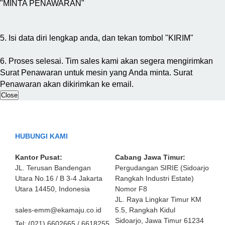
"MINTA PENAWARAN"
5. Isi data diri lengkap anda, dan tekan tombol "KIRIM"
6. Proses selesai. Tim sales kami akan segera mengirimkan
Surat Penawaran untuk mesin yang Anda minta. Surat
Penawaran akan dikirimkan ke email.
Close
HUBUNGI KAMI
Kantor Pusat:
Cabang Jawa Timur:
JL. Terusan Bandengan
Pergudangan SIRIE (Sidoarjo
Utara No.16 / B 3-4 Jakarta
Rangkah Industri Estate)
Utara 14450, Indonesia
Nomor F8
JL. Raya Lingkar Timur KM
sales-emm@ekamaju.co.id
5.5, Rangkah Kidul
Sidoarjo, Jawa Timur 61234
Tel:
(021) 6602665 / 6618255