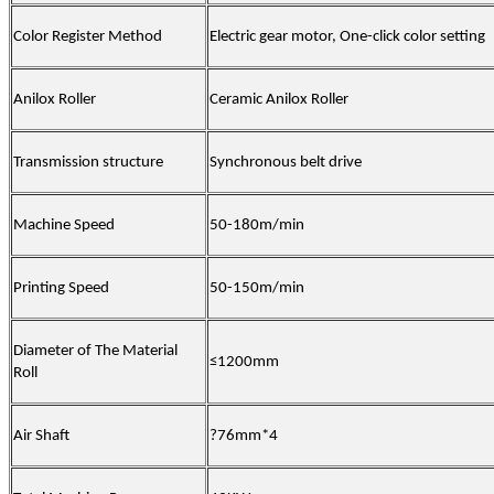
Color Register Method
Electric gear motor, One-click color setting
Anilox Roller
Ceramic Anilox Roller
Transmission structure
Synchronous belt drive
Machine Speed
50-180m/min
Printing Speed
50-150m/min
Diameter of The Material
≤
1200mm
Roll
Air Shaft
?
76mm*4