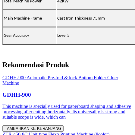
Total Machine Power
42KW
Main Machine Frame
Cast Iron Thickness 75mm
Gear Accuracy
Level 5
Rekomendasi Produk
GDHH-900 Automatic Pre-fold & lock Bottom Folder Gluer
Machine
GDHH-900
This machine is specially used for paperboard shaping and adhesive
processing after cutting horizontally. Its universality is strong and
suitable scope is wide, which can
TAMBAHKAN KE KERANJANG
ZTR-450-8C Unit-type Flexo Printing Machine (8color)