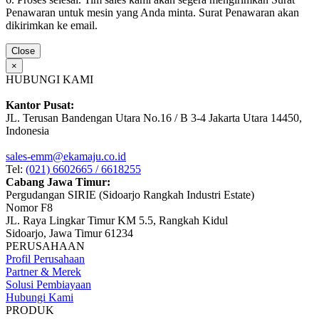
Penawaran untuk mesin yang Anda minta. Surat Penawaran akan
dikirimkan ke email.
Close
×
HUBUNGI KAMI
Kantor Pusat:
JL. Terusan Bandengan Utara No.16 / B 3-4 Jakarta Utara 14450,
Indonesia
sales-emm@ekamaju.co.id
Tel:
(021) 6602665 / 6618255
Cabang Jawa Timur:
Pergudangan SIRIE (Sidoarjo Rangkah Industri Estate)
Nomor F8
JL. Raya Lingkar Timur KM 5.5, Rangkah Kidul
Sidoarjo, Jawa Timur 61234
PERUSAHAAN
Profil Perusahaan
Partner & Merek
Solusi Pembiayaan
Hubungi Kami
PRODUK