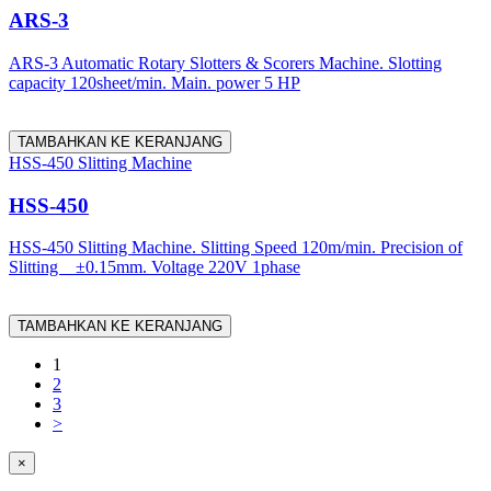
ARS-3
ARS-3 Automatic Rotary Slotters & Scorers Machine. Slotting
capacity 120sheet/min. Main. power 5 HP
TAMBAHKAN KE KERANJANG
HSS-450 Slitting Machine
HSS-450
HSS-450 Slitting Machine. Slitting Speed 120m/min. Precision of
Slitting ±0.15mm. Voltage 220V 1phase
TAMBAHKAN KE KERANJANG
1
2
3
>
×