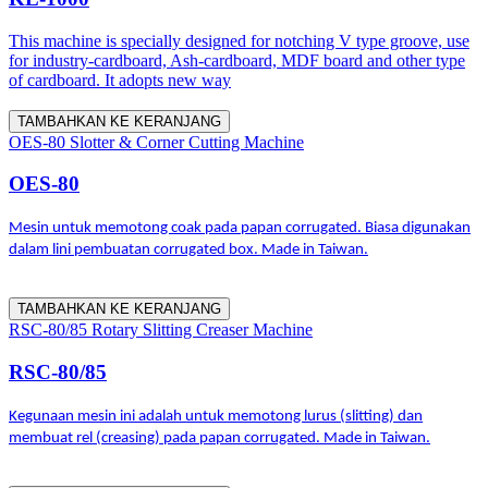
This machine is specially designed for notching V type groove, use
for industry-cardboard, Ash-cardboard, MDF board and other type
of cardboard. It adopts new way
TAMBAHKAN KE KERANJANG
OES-80 Slotter & Corner Cutting Machine
OES-80
Mesin untuk memotong coak pada papan corrugated. Biasa digunakan
dalam lini pembuatan corrugated box. Made in Taiwan.
TAMBAHKAN KE KERANJANG
RSC-80/85 Rotary Slitting Creaser Machine
RSC-80/85
Kegunaan mesin ini adalah untuk memotong lurus (slitting) dan
membuat rel (creasing) pada papan corrugated. Made in Taiwan.