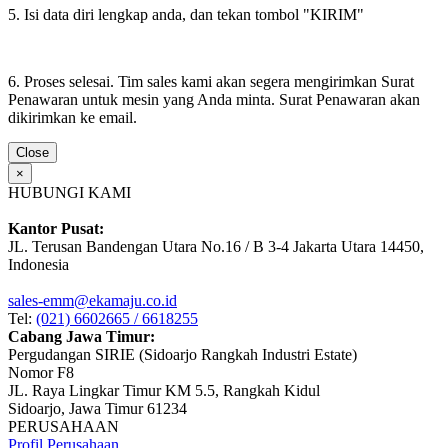
5. Isi data diri lengkap anda, dan tekan tombol "KIRIM"
6. Proses selesai. Tim sales kami akan segera mengirimkan Surat
Penawaran untuk mesin yang Anda minta. Surat Penawaran akan
dikirimkan ke email.
Close
×
HUBUNGI KAMI
Kantor Pusat:
JL. Terusan Bandengan Utara No.16 / B 3-4 Jakarta Utara 14450,
Indonesia
sales-emm@ekamaju.co.id
Tel:
(021) 6602665 / 6618255
Cabang Jawa Timur:
Pergudangan SIRIE (Sidoarjo Rangkah Industri Estate)
Nomor F8
JL. Raya Lingkar Timur KM 5.5, Rangkah Kidul
Sidoarjo, Jawa Timur 61234
PERUSAHAAN
Profil Perusahaan