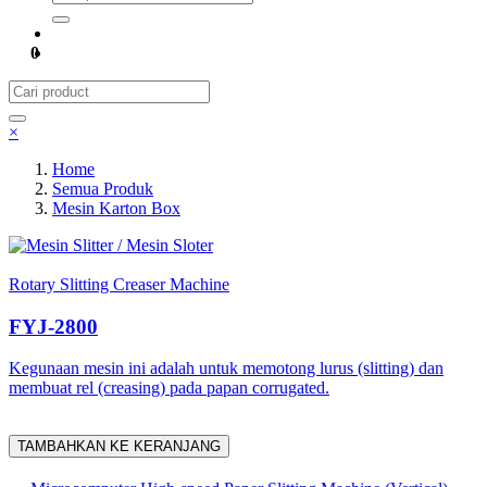
0
×
Home
Semua Produk
Mesin Karton Box
Mesin Slitter / Mesin Sloter
Rotary Slitting Creaser Machine
FYJ-2800
Kegunaan mesin ini adalah untuk memotong lurus (slitting) dan
membuat rel (creasing) pada papan corrugated.
TAMBAHKAN KE KERANJANG