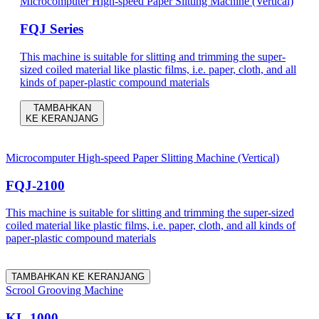
Microcomputer High-speed Paper Slitting Machine (Vertical)
FQJ Series
This machine is suitable for slitting and trimming the super-
sized coiled material like plastic films, i.e. paper, cloth, and all
kinds of paper-plastic compound materials
TAMBAHKAN
KE KERANJANG
Microcomputer High-speed Paper Slitting Machine (Vertical)
FQJ-2100
This machine is suitable for slitting and trimming the super-sized
coiled material like plastic films, i.e. paper, cloth, and all kinds of
paper-plastic compound materials
TAMBAHKAN KE KERANJANG
Scrool Grooving Machine
KL-1000