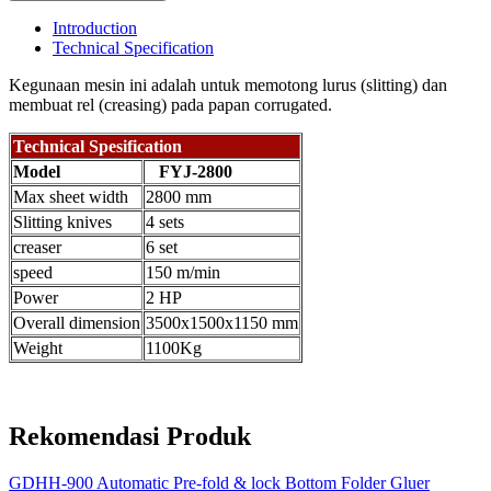
Introduction
Technical Specification
Kegunaan mesin ini adalah untuk memotong lurus (slitting) dan
membuat rel (creasing) pada papan corrugated.
Technical Spesification
Model
FYJ-2800
Max sheet width
2800 mm
Slitting knives
4 sets
creaser
6 set
speed
150 m/min
Power
2 HP
Overall dimension
3500x1500x1150 mm
Weight
1100Kg
Rekomendasi Produk
GDHH-900 Automatic Pre-fold & lock Bottom Folder Gluer