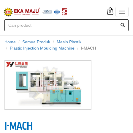
0
Toggl
navig
Home
Semua Produk
Mesin Plastik
Plastic Injection Moulding Machine
I-MACH
I-MACH