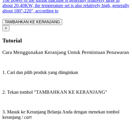
The power of the shrink machine is generally relatively large in
about 20-40KW, the temperature set is also relatively high, generally
about 180°-220°, according to
TAMBAHKAN KE KERANJANG
×
Tutorial
Cara Menggunakan Keranjang Untuk Permintaan Penawaran
1. Cari dan pilih produk yang diinginkan
2. Tekan tombol "TAMBAHKAN KE KERANJANG"
3. Masuk ke Keranjang Belanja Anda dengan menekan tombol
keranjang /
cart