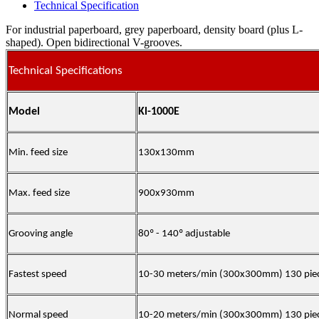
Technical Specification
For industrial paperboard, grey paperboard, density board (plus L-
shaped). Open bidirectional V-grooves.
Technical Specifications
Model
Kl-1000E
Min. feed size
130x130mm
Max. feed size
900x930mm
Grooving angle
80º - 140º adjustable
Fastest speed
10-30 meters/min (300x300mm) 130 pie
Normal speed
10-20 meters/min (300x300mm) 130 pie