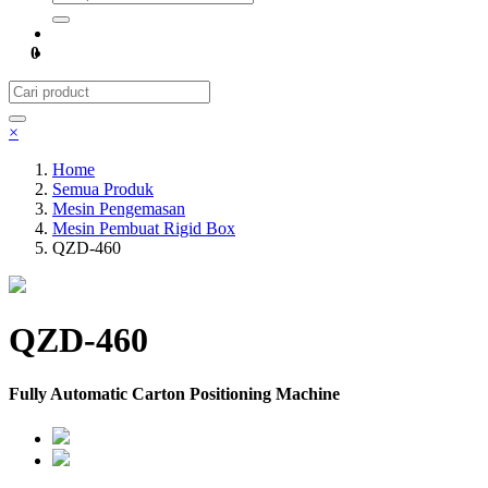
0
×
Home
Semua Produk
Mesin Pengemasan
Mesin Pembuat Rigid Box
QZD-460
QZD-460
Fully Automatic Carton Positioning Machine