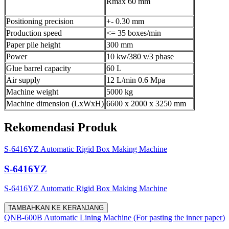
Rmax 60 mm
Positioning precision
+- 0.30 mm
Production speed
<= 35 boxes/min
Paper pile height
300 mm
Power
10 kw/380 v/3 phase
Glue barrel capacity
60 L
Air supply
12 L/min 0.6 Mpa
Machine weight
5000 kg
Machine dimension (LxWxH)
6600 x 2000 x 3250 mm
Rekomendasi Produk
S-6416YZ Automatic Rigid Box Making Machine
S-6416YZ
S-6416YZ Automatic Rigid Box Making Machine
TAMBAHKAN KE KERANJANG
QNB-600B Automatic Lining Machine (For pasting the inner paper)