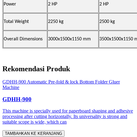
Power
2 HP
2 HP
Total Weight
2250 kg
2500 kg
Overall Dimensions
3000x1500x1150 mm
3500x1500x1150
Rekomendasi Produk
GDHH-900 Automatic Pre-fold & lock Bottom Folder Gluer
Machine
GDHH-900
This machine is specially used for paperboard shaping and adhesive
processing after cutting horizontally. Its universality is strong and
suitable scope is wide, which can
TAMBAHKAN KE KERANJANG