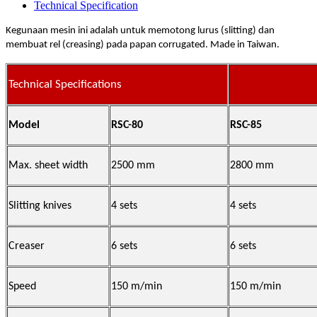
Technical Specification
Kegunaan mesin ini adalah untuk memotong lurus (slitting) dan
membuat rel (creasing) pada papan corrugated. Made in Taiwan.
Technical Specifications
Model
RSC-80
RSC-85
Max. sheet width
2500 mm
2800 mm
Slitting knives
4 sets
4 sets
Creaser
6 sets
6 sets
Speed
150 m/min
150 m/min