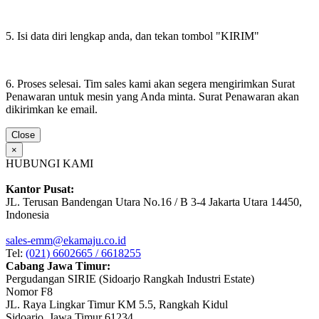
5. Isi data diri lengkap anda, dan tekan tombol "KIRIM"
6. Proses selesai. Tim sales kami akan segera mengirimkan Surat
Penawaran untuk mesin yang Anda minta. Surat Penawaran akan
dikirimkan ke email.
Close
×
HUBUNGI KAMI
Kantor Pusat:
JL. Terusan Bandengan Utara No.16 / B 3-4 Jakarta Utara 14450,
Indonesia
sales-emm@ekamaju.co.id
Tel:
(021) 6602665 / 6618255
Cabang Jawa Timur:
Pergudangan SIRIE (Sidoarjo Rangkah Industri Estate)
Nomor F8
JL. Raya Lingkar Timur KM 5.5, Rangkah Kidul
Sidoarjo, Jawa Timur 61234