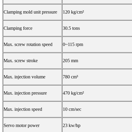
Clamping mold unit pressure
120 kg/cm²
Clamping force
30.5 tons
Max. screw rotation speed
0~115 rpm
Max. screw stroke
205 mm
Max. injection volume
780 cm³
Max. injection pressure
470 kg/cm²
Max. injection speed
10 cm/sec
Servo motor power
23 kw/hp