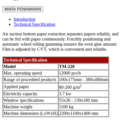
MINTA PENAWARAN
Introduction
Technical Specification
Air suction bottom paper extraction separates papers reliably, and
can be fed with paper continuously. Forcibly positioning and
automatic wheel rolling gumming ensures the even glue amount.
Film is adjusted by CVT, which is convenient and reliable.
Technical Specification
Model
TM-220
Max. operating speed
12000 pcs/h
Range of procedded products
100x175mm - 380x480mm
2
Applied paper
80-200 g/m
Electricity capacity
3.7 kw
Window specifications
55x30 - 130x180 mm
Machine weight
1100 kg
Machine dimension (LxWxH)
2200x1100x1400 mm