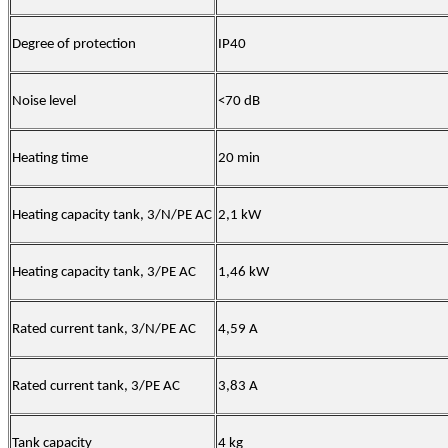
Degree of protection
IP40
Noise level
<70 dB
Heating time
20 min
Heating capacity tank, 3/N/PE AC
2,1 kW
Heating capacity tank, 3/PE AC
1,46 kW
Rated current tank, 3/N/PE AC
4,59 A
Rated current tank, 3/PE AC
3,83 A
Tank capacity
4 kg