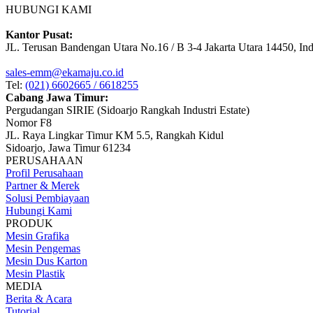
HUBUNGI KAMI
Kantor Pusat:
JL. Terusan Bandengan Utara No.16 / B 3-4 Jakarta Utara 14450, In
sales-emm@ekamaju.co.id
Tel:
(021) 6602665 / 6618255
Cabang Jawa Timur:
Pergudangan SIRIE (Sidoarjo Rangkah Industri Estate)
Nomor F8
JL. Raya Lingkar Timur KM 5.5, Rangkah Kidul
Sidoarjo, Jawa Timur 61234
PERUSAHAAN
Profil Perusahaan
Partner & Merek
Solusi Pembiayaan
Hubungi Kami
PRODUK
Mesin Grafika
Mesin Pengemas
Mesin Dus Karton
Mesin Plastik
MEDIA
Berita & Acara
Tutorial