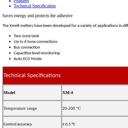
Features
Technical Specification
Saves energy and protects the adhesive
The Xmelt melters have been developed for a variety of applications in di
Two-zone tank
Up to 6 hose connections
Bus connection
Capacitive level monitoring
Auto ECO Mode
Technical Specifications
Model
XM-4
Temperature range
20-200 °C
Control accuracy
± 0,5 °C