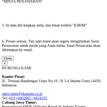
"MINTA PENAWARAN"
5. Isi data diri lengkap anda, dan tekan tombol "KIRIM"
6. Proses selesai. Tim sales kami akan segera mengirimkan Surat
Penawaran untuk mesin yang Anda minta. Surat Penawaran akan
dikirimkan ke email.
Close
×
HUBUNGI KAMI
Kantor Pusat:
JL. Terusan Bandengan Utara No.16 / B 3-4 Jakarta Utara 14450,
Indonesia
sales-emm@ekamaju.co.id
Tel:
(021) 6602665 / 6618255
Cabang Jawa Timur:
Pergudangan SIRIE (Sidoarjo Rangkah Industri Estate)