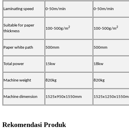
Laminating speed
0-50m/min
0-50m/min
Suitable for paper
2
2
100-500g/m
100-500g/m
thickness
Paper white path
500mm
500mm
Total power
15kw
18kw
Machine weight
820kg
820kg
Machine dimension
1525x950x1550mm
1525x1250x1550
Rekomendasi Produk