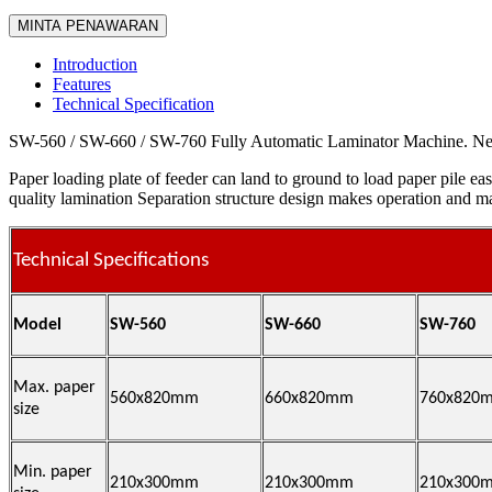
MINTA PENAWARAN
Introduction
Features
Technical Specification
SW-560 / SW-660 / SW-760 Fully Automatic Laminator Machine. New de
Paper loading plate of feeder can land to ground to load paper pile e
quality lamination Separation structure design makes operation and ma
Technical Specifications
Model
SW-560
SW-660
SW-760
Max. paper
560x820mm
660x820mm
760x820
size
Min. paper
210x300mm
210x300mm
210x300