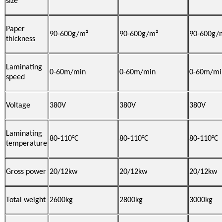
size
Paper
90-600g/m²
90-600g/m²
90-600g/
thickness
Laminating
0-60m/min
0-60m/min
0-60m/mi
speed
Voltage
380V
380V
380V
Laminating
80-110°C
80-110°C
80-110°C
temperature
Gross power
20/12kw
20/12kw
20/12kw
Total weight
2600kg
2800kg
3000kg