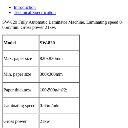
Introduction
Technical Specification
SW-820 Fully Automatic Laminator Machine. Laminating speed 0-
65m/min. Gross power 21kw.
Model
SW-820
Max. paper size
820x820mm
Min. paper size
300x300mm
Paper thickness
100-500g/m?2;
Laminating speed
0-65m/min
Gross power
21kw