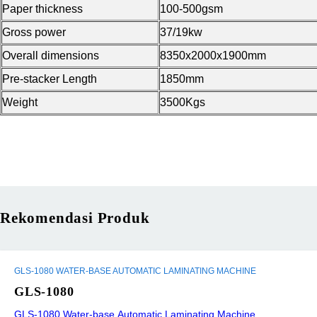
Paper thickness
100-500gsm
Gross power
37/19kw
Overall dimensions
8350x2000x1900mm
Pre-stacker Length
1850mm
Weight
3500Kgs
Rekomendasi Produk
GLS-1080 WATER-BASE AUTOMATIC LAMINATING MACHINE
GLS-1080
GLS-1080 Water-base Automatic Laminating Machine