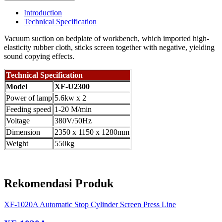
Introduction
Technical Specification
Vacuum suction on bedplate of workbench, which imported high-
elasticity rubber cloth, sticks screen together with negative, yielding
sound copying effects.
Technical Specification
Model
XF-U2300
Power of lamp
5.6kw x 2
Feeding speed
1-20 M/min
Voltage
380V/50Hz
Dimension
2350 x 1150 x 1280mm
Weight
550kg
Rekomendasi Produk
XF-1020A Automatic Stop Cylinder Screen Press Line