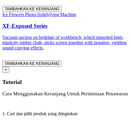
TAMBAHKAN KE KERANJANG
Ice Flowers Photo-Solidyfying Machine
XF-Exposed Series
Vacuum suction on bedplate of workbench, which imported high-
elasticity rubber cloth, sticks screen together with negative, yielding
sound copying effects.
TAMBAHKAN KE KERANJANG
×
Tutorial
Cara Menggunakan Keranjang Untuk Permintaan Penawaran
1. Cari dan pilih produk yang diinginkan