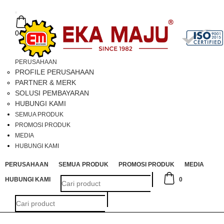
Toggle
navigation
0
PERUSAHAAN
PROFILE PERUSAHAAN
PARTNER & MERK
SOLUSI PEMBAYARAN
HUBUNGI KAMI
SEMUA PRODUK
PROMOSI PRODUK
MEDIA
HUBUNGI KAMI
PERUSAHAAN
SEMUA PRODUK
PROMOSI PRODUK
MEDIA
HUBUNGI KAMI
0