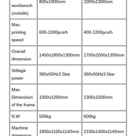
800x1000mm
1000x1300mm
workbench
(outside)
Max.
printing
600-1300pcs/h
400-1200pcs/h
speed
Overall
1450x1800x1300mm
1700x2000x1350mm
dimension
Voltage
380v50Hz3.5kw
380v50Hz3.5kw
power
Max.
Dimenision
1000x1200mm
1300x1500mm
of the frame
N.W
500kg
600kg
Machine
1800x1100x1140mm
2100x1400x1140mm
dimension