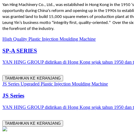
Yan Hing Machinery Co., Ltd., was established in Hong Kong in the 1950 '
opportunity during China's reform and opening up in the 1990s to establi
was granted land to build 15,000 square meters of production plant at th
Leung Yin’s business motto "integrity first, quality-oriented." Over the s
the forefront of the industry.
High Quality Plastic Injection Moulding Machine
SP-A SERIES
YAN HING GROUP didirikan di Hong Kong sejak tahun 1950 dan tel
TAMBAHKAN KE KERANJANG
JS Series Upgraded Plastic Injection Moulding Machine
JS Series
YAN HING GROUP didirikan di Hong Kong sejak tahun 1950 dan tel
TAMBAHKAN KE KERANJANG