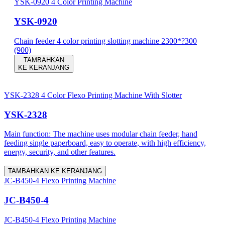
YSK-0920 4 Color Printing Machine
YSK-0920
Chain feeder 4 color printing slotting machine 2300*?300
(900)
TAMBAHKAN
KE KERANJANG
YSK-2328 4 Color Flexo Printing Machine With Slotter
YSK-2328
Main function: The machine uses modular chain feeder, hand
feeding single paperboard, easy to operate, with high efficiency,
energy, security, and other features.
TAMBAHKAN KE KERANJANG
JC-B450-4 Flexo Printing Machine
JC-B450-4
JC-B450-4 Flexo Printing Machine